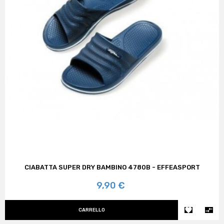
CIABATTA SUPER DRY BAMBINO 4780B - EFFEASPORT
Prezzo
9,90 €


CARRELLO