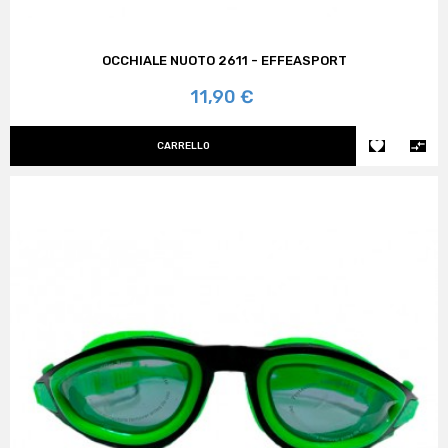
OCCHIALE NUOTO 2611 - EFFEASPORT
Prezzo
11,90 €


CARRELLO