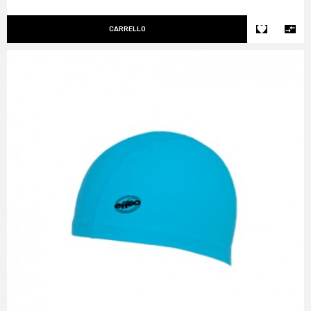


CARRELLO