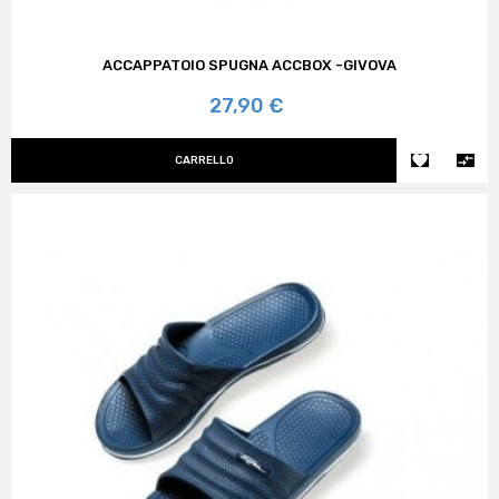
ACCAPPATOIO SPUGNA ACCBOX -GIVOVA
Prezzo
27,90 €


CARRELLO