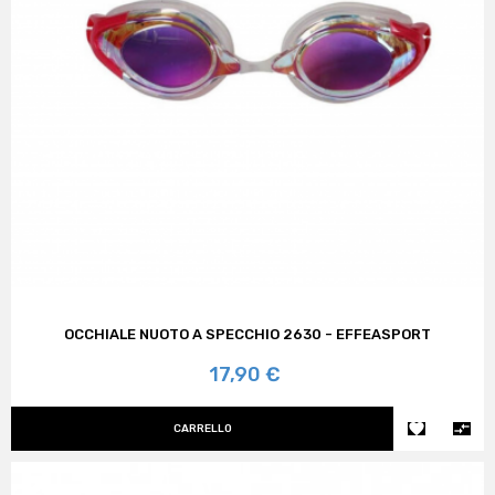
OCCHIALE NUOTO A SPECCHIO 2630 - EFFEASPORT
Prezzo
17,90 €


CARRELLO