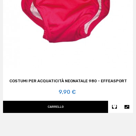
COSTUMI PER ACQUATICITÀ NEONATALE 980 - EFFEASPORT
Prezzo
9,90 €


CARRELLO