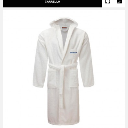


CARRELLO