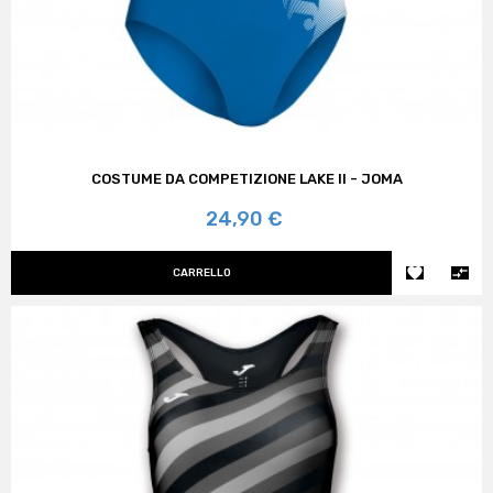
COSTUME DA COMPETIZIONE LAKE II - JOMA
Prezzo
24,90 €


CARRELLO