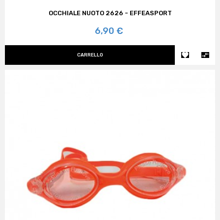
OCCHIALE NUOTO 2626 - EFFEASPORT
Prezzo
6,90 €


CARRELLO