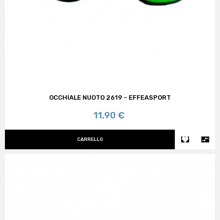
OCCHIALE NUOTO 2619 - EFFEASPORT
Prezzo
11,90 €


CARRELLO