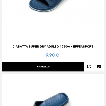
CIABATTA SUPER DRY ADULTO 4780A - EFFEASPORT
Prezzo
9,90 €


CARRELLO