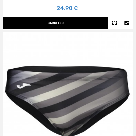
Prezzo
24,90 €


CARRELLO