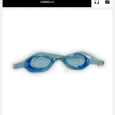


CARRELLO