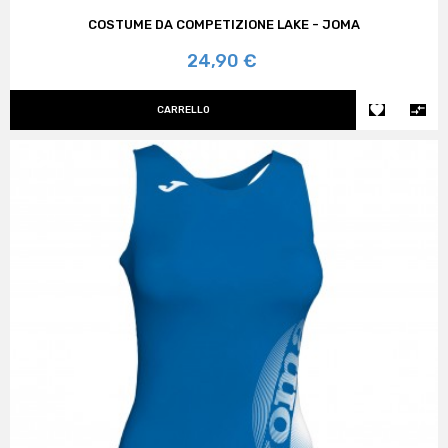
COSTUME DA COMPETIZIONE LAKE - JOMA
Prezzo
24,90 €


CARRELLO