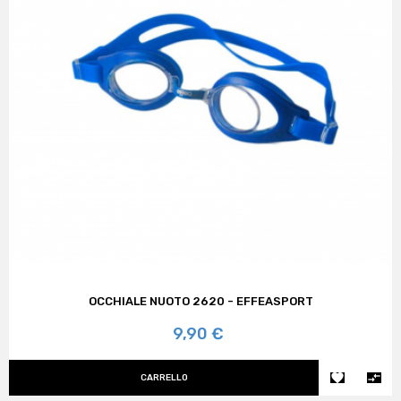
OCCHIALE NUOTO 2620 - EFFEASPORT
Prezzo
9,90 €


CARRELLO