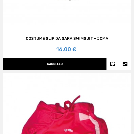
COSTUME SLIP DA GARA SWIMSUIT - JOMA
Prezzo
16,00 €


CARRELLO