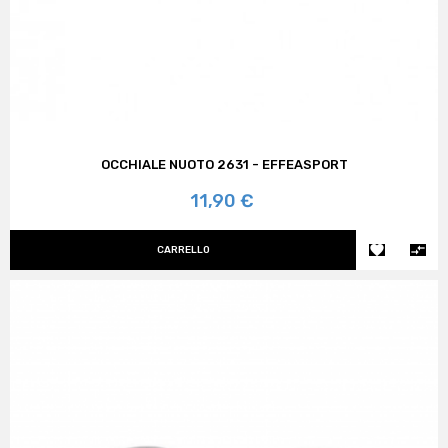
OCCHIALE NUOTO 2631 - EFFEASPORT
Prezzo
11,90 €


CARRELLO