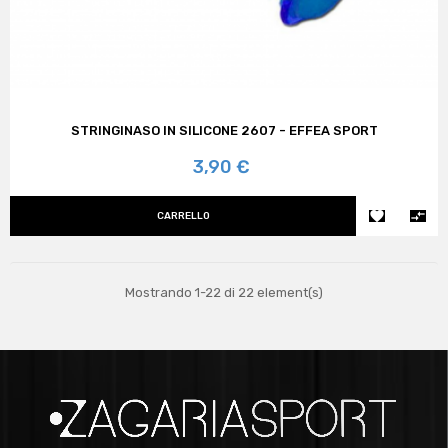
STRINGINASO IN SILICONE 2607 - EFFEA SPORT
Prezzo
3,90 €


CARRELLO
Mostrando 1-22 di 22 element(s)