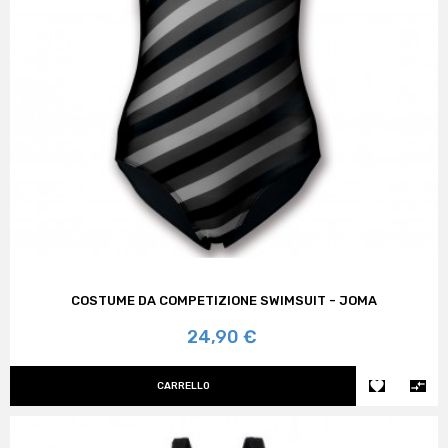
COSTUME DA COMPETIZIONE SWIMSUIT - JOMA
Prezzo
24,90 €


CARRELLO