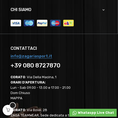
CHI SIAMO

CONTATTACI
info@zagariasport.it
+39 080 8727870
CORATO
: Via Della Macina, 1
ORARI D'APERTURA:
Lun - Sab 09.00 - 13.00 e 17.00 - 21.00
Dom Chiuso
MAPPA
CORATO
: Via Bove, 28
Whataspp Live Chat
ZAGA TEAMWEAR, Sede dedicata a tutte le società sportive