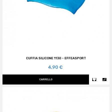
CUFFIA SILICONE 1130 - EFFEASPORT
Prezzo
4,90 €


CARRELLO