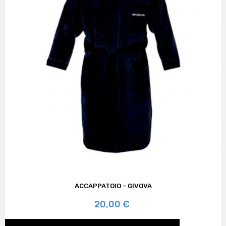
ACCAPPATOIO - GIVOVA
Prezzo
20,00 €