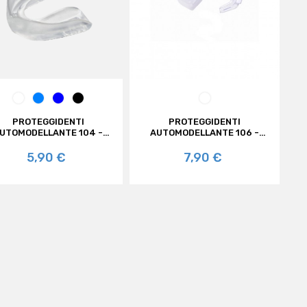
TRASPARENTE
AZZURRO
ROYAL
NERO
TRASPARENTE
JEANS
AZZURRO
PROTEGGIDENTI
PROTEGGIDENTI
UTOMODELLANTE 104 -
AUTOMODELLANTE 106 -
EFFEASPORT
EFFEASPORT
Prezzo
Prezzo
5,90 €
7,90 €