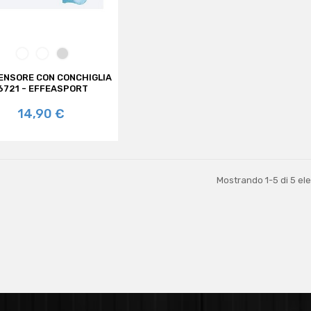
TRASPARENTE
BIANCO
ARGENTO
ENSORE CON CONCHIGLIA
6721 - EFFEASPORT
Prezzo
14,90 €
Mostrando 1-5 di 5 el