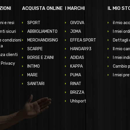
ZIONI
ACQUISTA ONLINE
I MARCHI
IL MIO ST
ni e resi
SPORT
GIVOVA
il mio ac
ti sicuri
ABBIGLIAMENTO
JOMA
I miei ord
e condizioni
MERCHANDISING
EFFEA SPORT
Dettagli 
ta
SCARPE
HANGAR93
Il mio car
za clienti
BORSE E ZAINI
ADIDAS
I miei indi
 Privacy
INTIMO
KAPPA
Cambio 
MARE
PUMA
I miei pre
SANITARI
RINAT
BRIZZA
Uhlsport