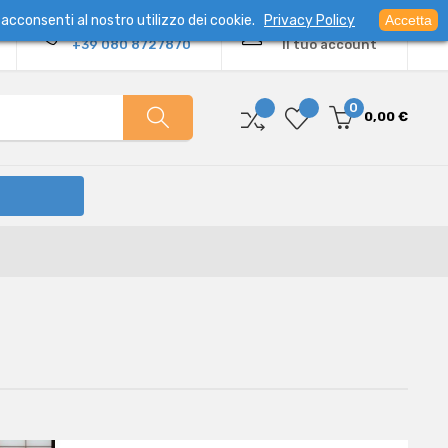
acconsenti al nostro utilizzo dei cookie.
Privacy Policy
Accetta
Contatto diretto:
Benvenuto
+39 080 8727870
Il tuo account
0
0,00 €