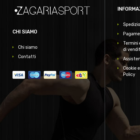
2XL
INFORMA
3XL
(1)
Spedizio
4XL
(1)
CHI SIAMO
Pagamen
Termini 
Chi siamo
di vendi
Contatti
Assisten
Cookie e
Policy