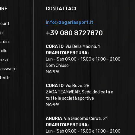
ORE
CONTATTACI
info@zagariasport.it
count
+39 080 8727870
ini
ordini
CORATO
: Via Della Macina, 1
rello
ORARI D'APERTURA:
Lun - Sab 09.00 - 13.00 e 17.00 - 21.00
rizzi
Dom Chiuso
password
MAPPA
feriti
CORATO
: Via Bove, 28
ZAGA TEAMWEAR, Sede dedicata a
tutte le società sportive
MAPPA
ANDRIA
: Via Giacomo Ceruti, 21
ORARI D'APERTURA:
Lun - Sab 09.00 - 13.00 e 17.00 - 21.00