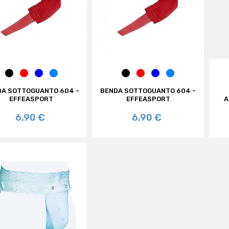
NERO
ROSSO
ROYAL
AZZURRO
NERO
ROSSO
ROYAL
AZZURRO
AZZURRO
JEANS
AZZURRO
JEANS
DA SOTTOGUANTO 604 -
BENDA SOTTOGUANTO 604 -
EFFEASPORT
EFFEASPORT
A
Prezzo
Prezzo
6,90 €
6,90 €