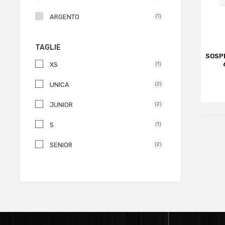
ARGENTO
(1)
AZZURRO JEANS
(3)
TAGLIE
SOSP
TRASPARENTE
(3)
XS
(1)
UNICA
(2)
JUNIOR
(2)
S
(1)
SENIOR
(2)
M
(1)
L
(1)
XL
(1)
(1)