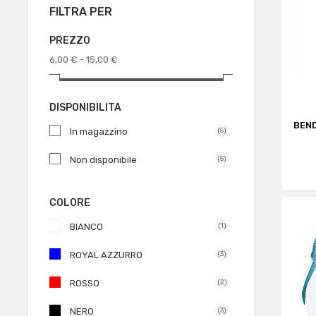
FILTRA PER
PREZZO
6,00 € - 15,00 €
DISPONIBILITÀ
BEN
In magazzino
(5)
Non disponibile
(5)
COLORE
BIANCO
(1)
ROYAL AZZURRO
(3)
ROSSO
(2)
NERO
(3)