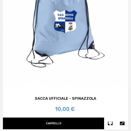
SACCA UFFICIALE - SPINAZZOLA
Prezzo
10,00 €


CARRELLO