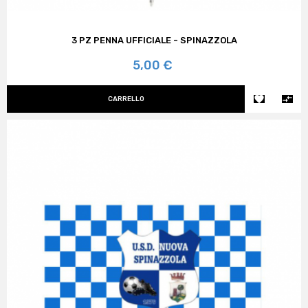
3 PZ PENNA UFFICIALE - SPINAZZOLA
Prezzo
5,00 €


CARRELLO