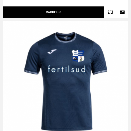


CARRELLO