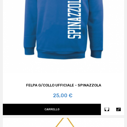
FELPA G/COLLO UFFICIALE - SPINAZZOLA
Prezzo
25,00 €


CARRELLO