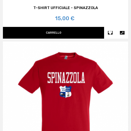
T-SHIRT UFFICIALE - SPINAZZOLA
Prezzo
15,00 €


CARRELLO