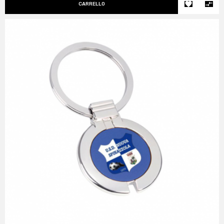


CARRELLO