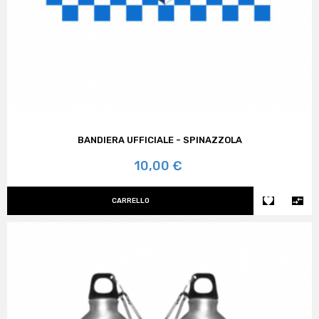
BANDIERA UFFICIALE - SPINAZZOLA
Prezzo
10,00 €


CARRELLO