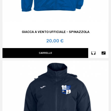
GIACCA A VENTO UFFICIALE - SPINAZZOLA
Prezzo
20,00 €


CARRELLO