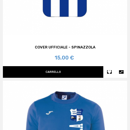
COVER UFFICIALE - SPINAZZOLA
Prezzo
15,00 €


CARRELLO