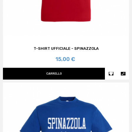
T-SHIRT UFFICIALE - SPINAZZOLA
Prezzo
15,00 €


CARRELLO