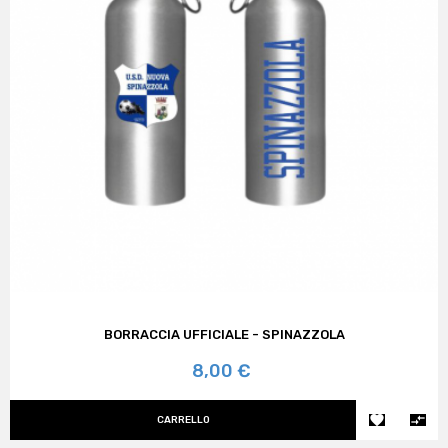
BORRACCIA UFFICIALE - SPINAZZOLA
Prezzo
8,00 €


CARRELLO