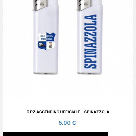
3 PZ ACCENDINO UFFICIALE - SPINAZZOLA
Prezzo
5,00 €