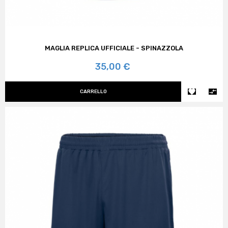
MAGLIA REPLICA UFFICIALE - SPINAZZOLA
Prezzo
35,00 €


CARRELLO