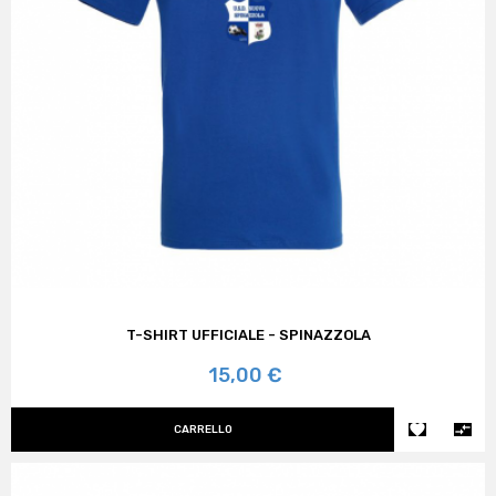
T-SHIRT UFFICIALE - SPINAZZOLA
Prezzo
15,00 €


CARRELLO