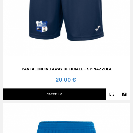
PANTALONCINO AWAY UFFICIALE - SPINAZZOLA
Prezzo
20,00 €


CARRELLO