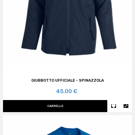
GIUBBOTTO UFFICIALE - SPINAZZOLA
Prezzo
45,00 €


CARRELLO