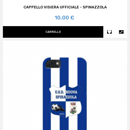
CAPPELLO VISIERA UFFICIALE - SPINAZZOLA
Prezzo
10,00 €


CARRELLO