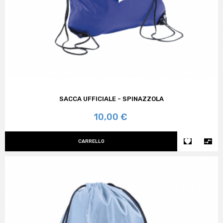
SACCA UFFICIALE - SPINAZZOLA
Prezzo
10,00 €


CARRELLO