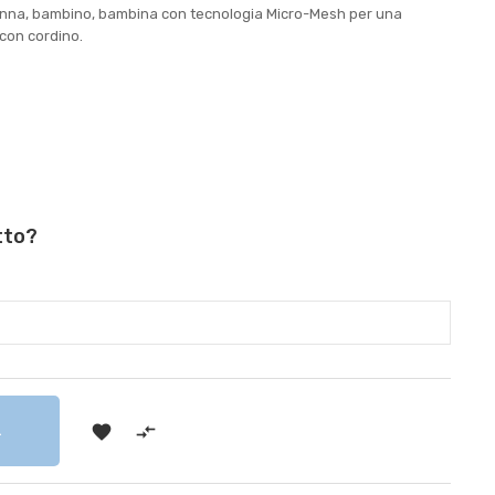
donna, bambino, bambina con tecnologia Micro-Mesh per una
 con cordino.
tto?


RELLO