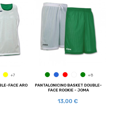
BIANCO
/BIANCO
RANCIO/NERO
GIALLO
VERDE/BIANCO
AZZURRO/BIANCO
ROSSO/BIANCO
BIANCO/AZZURRO
VERDE/NERO
+7
+8
BLE-FACE ARO
PANTALONICINO BASKET DOUBLE-
FACE ROOKIE - JOMA
Prezzo
€
13,00 €