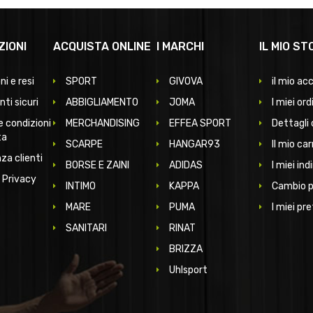
ZIONI
ACQUISTA ONLINE
I MARCHI
IL MIO ST
ni e resi
SPORT
GIVOVA
il mio ac
ti sicuri
ABBIGLIAMENTO
JOMA
I miei ord
e condizioni
MERCHANDISING
EFFEA SPORT
Dettagli 
ta
SCARPE
HANGAR93
Il mio car
za clienti
BORSE E ZAINI
ADIDAS
I miei indi
 Privacy
INTIMO
KAPPA
Cambio 
MARE
PUMA
I miei pre
SANITARI
RINAT
BRIZZA
Uhlsport