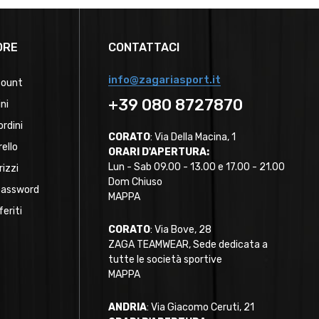
ORE
CONTATTACI
info@zagariasport.it
count
+39 080 8727870
ini
ordini
CORATO
: Via Della Macina, 1
rello
ORARI D'APERTURA:
Lun - Sab 09.00 - 13.00 e 17.00 - 21.00
rizzi
Dom Chiuso
password
MAPPA
feriti
CORATO
: Via Bove, 28
ZAGA TEAMWEAR, Sede dedicata a
tutte le società sportive
MAPPA
ANDRIA
: Via Giacomo Ceruti, 21