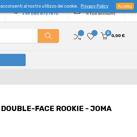
acconsenti al nostro utilizzo dei cookie.
Privacy Policy
Accetta
Contatto diretto:
Benvenuto
+39 080 8727870
Il tuo account
0
0,00 €
 DOUBLE-FACE ROOKIE - JOMA