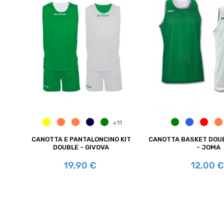
GIALLO/AZZURRO
ARANCIO/NERO
NERO/ARANCIO
BLU/ROSSO
VERDE/BIANCO
VERDE/BIANCO
AZZURRO/
ROSSO
A
+11
CANOTTA E PANTALONCINO KIT
CANOTTA BASKET DOU
DOUBLE - GIVOVA
- JOMA
Prezzo
Prezzo
19,90 €
12,00 