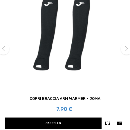
‹
›
COPRI BRACCIA ARM WARMER - JOMA
Prezzo
7,90 €


CARRELLO