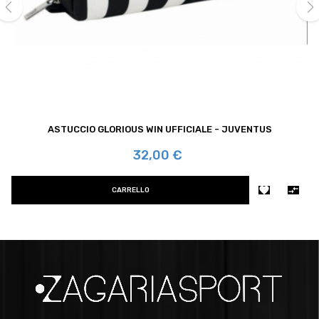
‹
›
ASTUCCIO GLORIOUS WIN UFFICIALE - JUVENTUS
Prezzo
32,00 €


CARRELLO