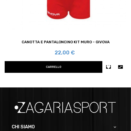
‹
›
CANOTTA E PANTALONCINO KIT MURO - GIVOVA
Prezzo
22,00 €


CARRELLO
CHI SIAMO
