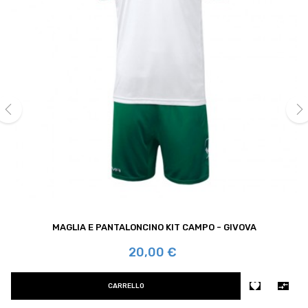
‹
›
MAGLIA E PANTALONCINO KIT CAMPO - GIVOVA
Prezzo
20,00 €


CARRELLO