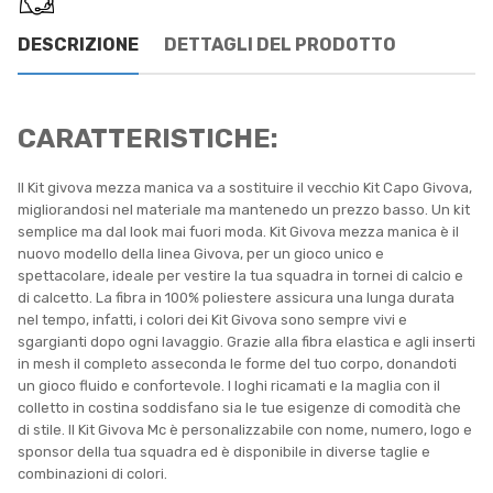
DESCRIZIONE
DETTAGLI DEL PRODOTTO
CARATTERISTICHE:
Il Kit givova mezza manica va a sostituire il vecchio Kit Capo Givova,
migliorandosi nel materiale ma mantenedo un prezzo basso. Un kit
semplice ma dal look mai fuori moda. Kit Givova mezza manica è il
nuovo modello della linea Givova, per un gioco unico e
spettacolare, ideale per vestire la tua squadra in tornei di calcio e
di calcetto. La fibra in 100% poliestere assicura una lunga durata
nel tempo, infatti, i colori dei Kit Givova sono sempre vivi e
sgargianti dopo ogni lavaggio. Grazie alla fibra elastica e agli inserti
in mesh il completo asseconda le forme del tuo corpo, donandoti
un gioco fluido e confortevole. I loghi ricamati e la maglia con il
colletto in costina soddisfano sia le tue esigenze di comodità che
di stile. Il Kit Givova Mc è personalizzabile con nome, numero, logo e
sponsor della tua squadra ed è disponibile in diverse taglie e
combinazioni di colori.