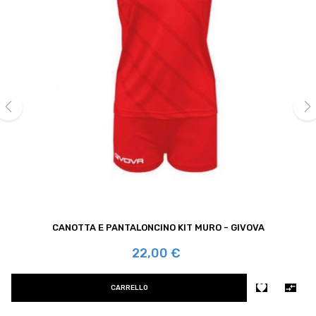
‹
›
CANOTTA E PANTALONCINO KIT MURO - GIVOVA
Prezzo
22,00 €


CARRELLO