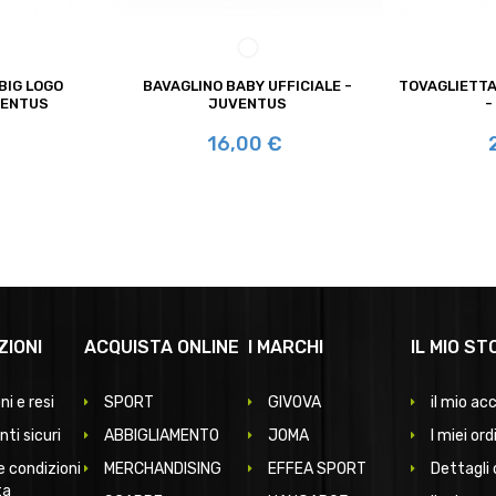
CO/NERO
BIANCO/NERO
BIG LOGO
BAVAGLINO BABY UFFICIALE -
TOVAGLIETTA
VENTUS
JUVENTUS
-
Prezzo
P
€
16,00 €
ZIONI
ACQUISTA ONLINE
I MARCHI
IL MIO ST
ni e resi
SPORT
GIVOVA
il mio ac
ti sicuri
ABBIGLIAMENTO
JOMA
I miei ord
e condizioni
MERCHANDISING
EFFEA SPORT
Dettagli 
ta