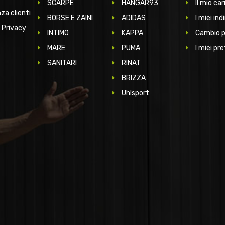
SCARPE
HANGAR93
Il mio car
za clienti
BORSE E ZAINI
ADIDAS
I miei indi
 Privacy
INTIMO
KAPPA
Cambio 
MARE
PUMA
I miei pre
SANITARI
RINAT
BRIZZA
Uhlsport