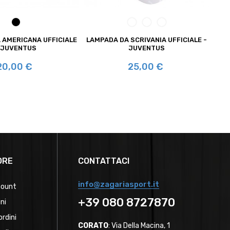
NERO
BIANCO
TRASPARENTE
BIANCO/NERO
 AMERICANA UFFICIALE
LAMPADA DA SCRIVANIA UFFICIALE -
SET
 JUVENTUS
JUVENTUS
rezzo
Prezzo
20,00 €
25,00 €
ORE
CONTATTACI
info@zagariasport.it
count
+39 080 8727870
ini
ordini
CORATO
: Via Della Macina, 1