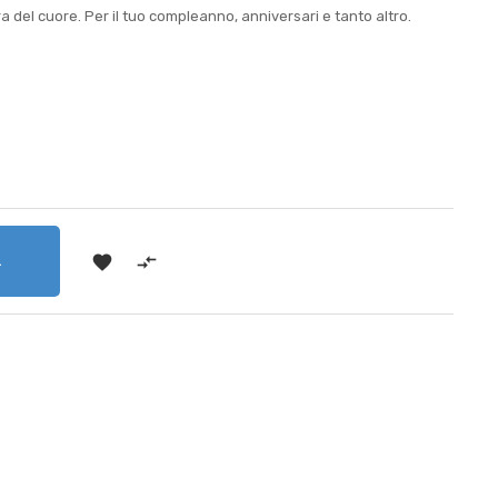
ra del cuore. Per il tuo compleanno, anniversari e tanto altro.


RELLO