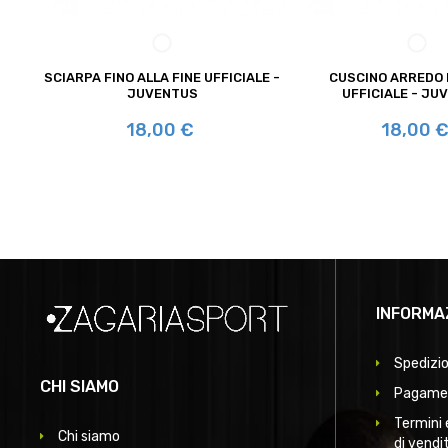
BIANCO/NERO
BIAN
SCIARPA FINO ALLA FINE UFFICIALE -
CUSCINO ARREDO 
JUVENTUS
UFFICIALE - JU
Prezzo
Prezzo
18,00 €
18,00 
INFORMA
Spedizio
CHI SIAMO
Pagamen
Termini 
Chi siamo
di vendi