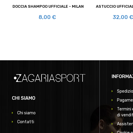
DOCCIA SHAMPOO UFFICIALE - MILAN
ASTUCCIO UFFICIAL
Prezzo
Prezzo
8,00 €
32,00 
INFORMA
Spedizio
CHI SIAMO
Pagamen
Termini 
Chi siamo
di vendi
Contatti
Assisten
Cookie e