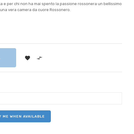
rita e per chi non ha mai spento la passione rossonera un bellissimo
re una vera camera da cuore Rossonero.


RELLO
Y ME WHEN AVAILABLE