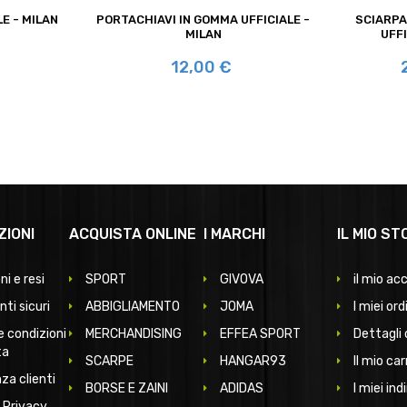
E - MILAN
PORTACHIAVI IN GOMMA UFFICIALE -
SCIARPA
MILAN
UFFI
€
Prezzo
P
12,00 €
ZIONI
ACQUISTA ONLINE
I MARCHI
IL MIO ST
ni e resi
SPORT
GIVOVA
il mio ac
ti sicuri
ABBIGLIAMENTO
JOMA
I miei ord
e condizioni
MERCHANDISING
EFFEA SPORT
Dettagli 
ta
SCARPE
HANGAR93
Il mio car
za clienti
BORSE E ZAINI
ADIDAS
I miei indi
 Privacy