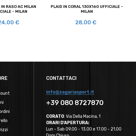
 IN RASO AC MILAN
PLAID IN CORAL 130X160 UFFICIALE -
CIALE - MILAN
MILAN
rezzo
Prezzo
24,00 €
28,00 €
ORE
CONTATTACI
info@zagariasport.it
count
+39 080 8727870
ini
ordini
CORATO
: Via Della Macina, 1
rello
ORARI D'APERTURA:
Lun - Sab 09.00 - 13.00 e 17.00 - 21.00
rizzi
Dom Chiuso