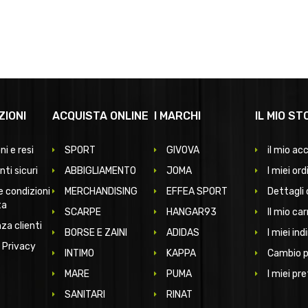
ZIONI
ACQUISTA ONLINE
I MARCHI
IL MIO ST
ni e resi
SPORT
GIVOVA
il mio ac
ti sicuri
ABBIGLIAMENTO
JOMA
I miei ord
e condizioni
MERCHANDISING
EFFEA SPORT
Dettagli 
ta
SCARPE
HANGAR93
Il mio car
za clienti
BORSE E ZAINI
ADIDAS
I miei indi
 Privacy
INTIMO
KAPPA
Cambio 
MARE
PUMA
I miei pre
SANITARI
RINAT