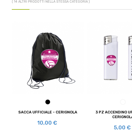
( 14 ALTRI PRODOTTI NELLA STESSA CATEGORIA )
NERO
BIAN
SACCA UFFICIALE - CERIGNOLA
3 PZ ACCENDINO UF
CERIGNOL
Prezzo
10,00 €
Prezzo
5,00 €