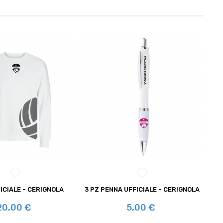
BIANCO
BIANCO
ICIALE - CERIGNOLA
3 PZ PENNA UFFICIALE - CERIGNOLA
S
rezzo
Prezzo
20,00 €
5,00 €