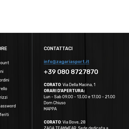
ORE
CONTATTACI
info@zagariasport.it
count
+39 080 8727870
ini
ordini
CORATO
: Via Della Macina, 1
rello
ORARI D'APERTURA:
Lun - Sab 09.00 - 13.00 e 17.00 - 21.00
rizzi
Dom Chiuso
password
MAPPA
feriti
CORATO
: Via Bove, 28
ZAGA TEAMWEAR, Sede dedicata a