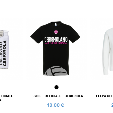
CO
NERO
FICIALE -
T-SHIRT UFFICIALE - CERIGNOLA
FELPA UFF
A
Prezzo
P
10,00 €