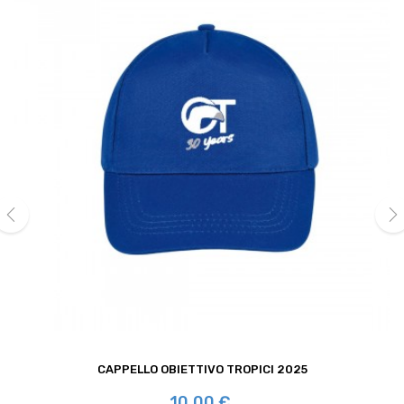
‹
›
CAPPELLO OBIETTIVO TROPICI 2025
Prezzo
10,00 €