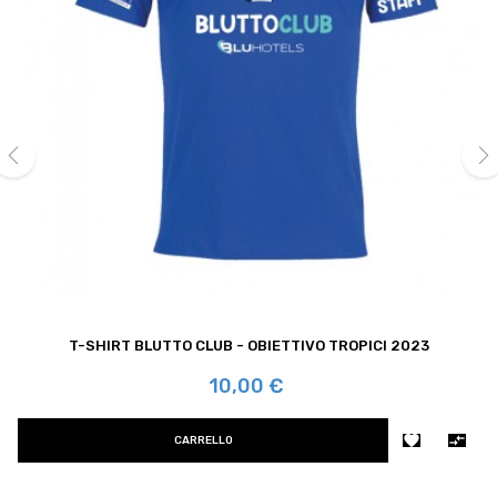
‹
›
T-SHIRT BLUTTO CLUB - OBIETTIVO TROPICI 2023
Prezzo
10,00 €


CARRELLO