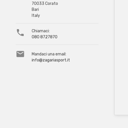
70033 Corato
Bari
Italy

Chiamaci:
080 8727870

Mandaci una email:
info@zagariasport.it