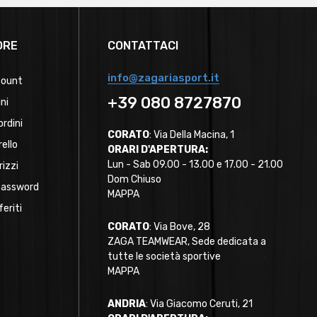
ORE
CONTATTACI
info@zagariasport.it
count
+39 080 8727870
ini
ordini
CORATO
: Via Della Macina, 1
rello
ORARI D'APERTURA:
Lun - Sab 09.00 - 13.00 e 17.00 - 21.00
rizzi
Dom Chiuso
password
MAPPA
feriti
CORATO
: Via Bove, 28
ZAGA TEAMWEAR, Sede dedicata a
tutte le società sportive
MAPPA
ANDRIA
: Via Giacomo Ceruti, 21