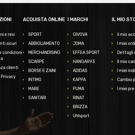
ZIONI
ACQUISTA ONLINE
I MARCHI
IL MIO ST
ni e resi
SPORT
GIVOVA
il mio ac
ti sicuri
ABBIGLIAMENTO
JOMA
I miei ord
e condizioni
MERCHANDISING
EFFEA SPORT
Dettagli 
ta
SCARPE
HANGAR93
Il mio car
za clienti
BORSE E ZAINI
ADIDAS
I miei indi
 Privacy
INTIMO
KAPPA
Cambio 
MARE
PUMA
I miei pre
SANITARI
RINAT
BRIZZA
Uhlsport